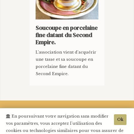
Soucoupe en porcelaine
fine datant du Second
Empire.
L’association vient d’acquérir
une tasse et sa soucoupe en
porcelaine fine datant du
Second Empire.
En poursuivant votre navigation sans modifier
•
Plan d'accès
•
Nous contacter
•
Mentions légales
•
Ok
vos paramètres, vous acceptez l'utilisation des
Protection des données
•
Publications
•
cookies ou technologies similaires pour vous assurer de